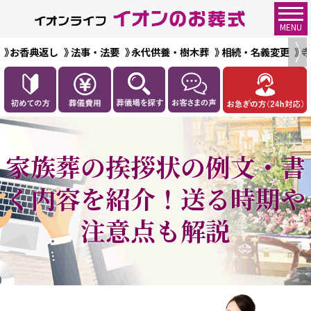
MENU
お香典返し
法事・法要
永代供養・樹木葬
相続・名義変更
家族葬の挨拶状の例文・書
く内容を紹介！送る時期や
注意点も解説