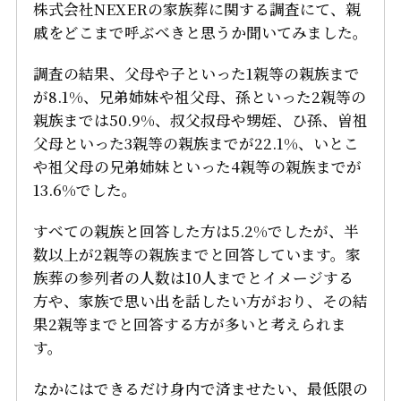
株式会社NEXERの家族葬に関する調査にて、親
戚をどこまで呼ぶべきと思うか聞いてみました。
調査の結果、父母や子といった1親等の親族まで
が8.1%、兄弟姉妹や祖父母、孫といった2親等の
親族までは50.9%、叔父叔母や甥姪、ひ孫、曽祖
父母といった3親等の親族までが22.1%、いとこ
や祖父母の兄弟姉妹といった4親等の親族までが
13.6%でした。
すべての親族と回答した方は5.2%でしたが、半
数以上が2親等の親族までと回答しています。家
族葬の参列者の人数は10人までとイメージする
方や、家族で思い出を話したい方がおり、その結
果2親等までと回答する方が多いと考えられま
す。
なかにはできるだけ身内で済ませたい、最低限の