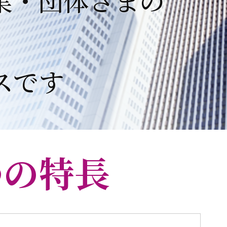
、
スです
つの特長