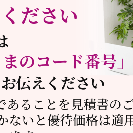
話ください
は
さまのコード番号
をお伝えください
であることを見積書の
かないと
優待価格は適