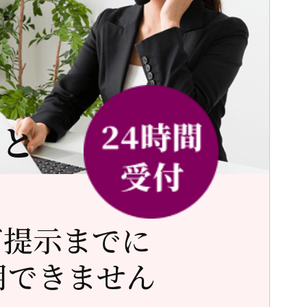
」
と
ご提示までに
用できません