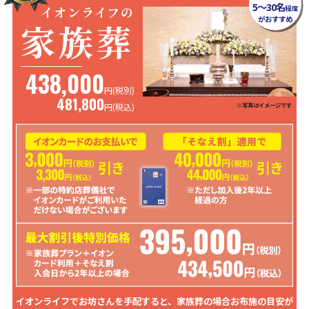
5～30名
イオンライフの
程度
がおすすめ
家族葬
438,000
円(税別)
481,800
※写真はイメージです
円
(税込)
イオンライフでお坊さんを手配すると、家族葬の場合お布施の目安が