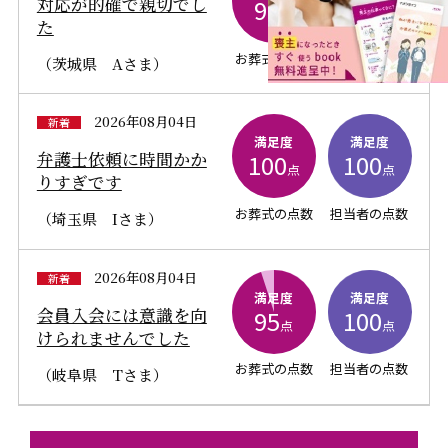
対応が的確で親切でし
90
100
点
点
た
お葬式の点数
担当者の点数
（茨城県 Aさま）
2026年08月04日
新着
満足度
満足度
弁護士依頼に時間かか
100
100
点
点
りすぎです
お葬式の点数
担当者の点数
（埼玉県 Iさま）
2026年08月04日
新着
満足度
満足度
会員入会には意識を向
95
100
点
点
けられませんでした
お葬式の点数
担当者の点数
（岐阜県 Tさま）