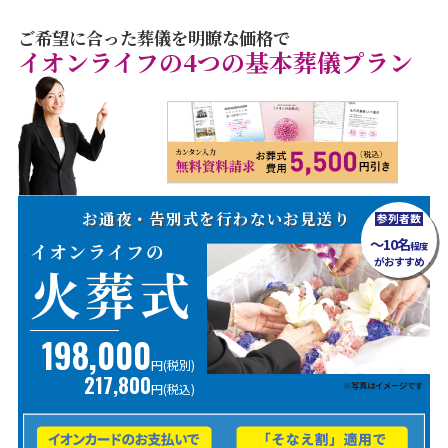
ご希望に合った葬儀を明瞭な価格で
イオンライフの4つの基本葬儀プラン
お通夜・告別式を行わないお見送り
参列者数
～10名
イオンライフの
程度
がおすすめ
火葬式
198,000
円(税別)
217,800
※写真はイメージです
円
(税込)