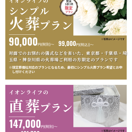
イオンライフの
シンプル
火葬
プラン
90,000
※写真はイメージです
99,000
円(税別)〜
円
(税込))〜
対面でのお別れの儀式などを省いた、東京都・千葉県・
埼
玉県・神奈川県の火葬場ご利用の方限定のプランです
※限定葬儀社対応のプランとなるため、最初にシンプル火葬プラン希望とお申
し付けください
イオンライフの
直葬
プラン
147,000
円(税別)〜
※写真はイメージです