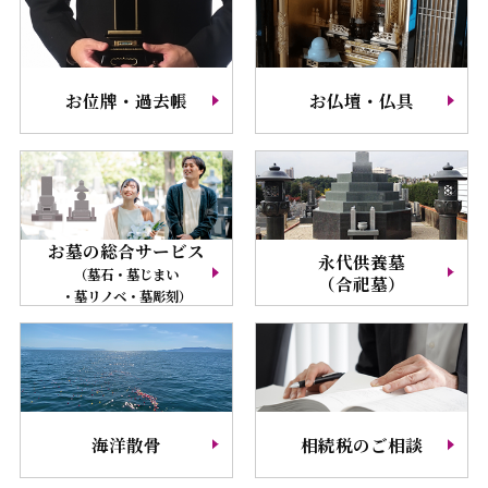
お位牌・過去帳
お仏壇・仏具
お墓の総合サービス
永代供養墓
（墓石・墓じまい
（合祀墓）
・墓リノベ・墓彫刻）
海洋散骨
相続税のご相談