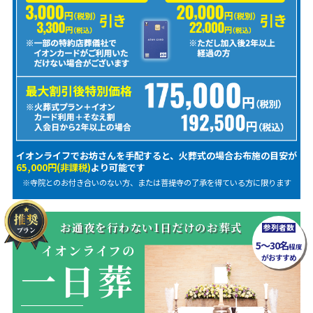
イオンライフでお坊さんを手配すると、火葬式の場合お布施の目安が
65,000円(非課税)
より可能です
※寺院とのお付き合いのない方、または菩提寺の了承を得ている方に限ります
お通夜を行わない1日だけのお葬式
参列者数
5～30名
イオンライフの
程度
がおすすめ
一日葬