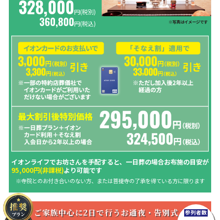
328,000
円(税別)
360,800
※写真はイメージです
円
(税込)
イオンライフでお坊さんを手配すると、一日葬の場合お布施の目安が
95,000円(非課税)
より可能です
※寺院とのお付き合いのない方、または菩提寺の了承を得ている方に限ります
ご家族中心に2日で行うお通夜・告別式
参列者数