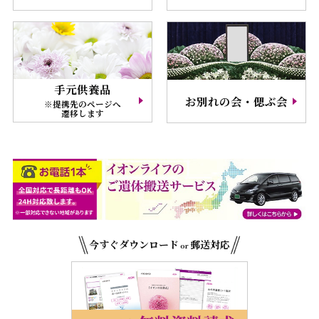
手元供養品
お別れの会・偲ぶ会
※提携先のページへ
遷移します
今すぐダウンロード
郵送対応
or