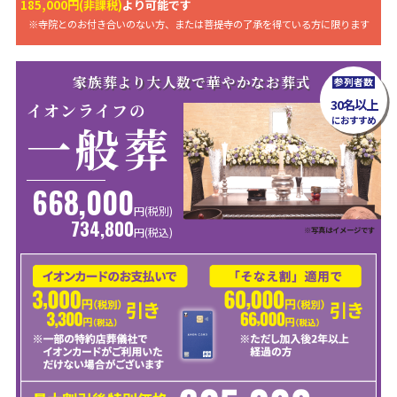
185,000円(非課税)
より可能です
※寺院とのお付き合いのない方、または菩提寺の了承を得ている方に限ります
家族葬より大人数で華やかなお葬式
参列者数
30名以上
イオンライフの
におすすめ
一般葬
668,000
円(税別)
734,800
※写真はイメージです
円
(税込)