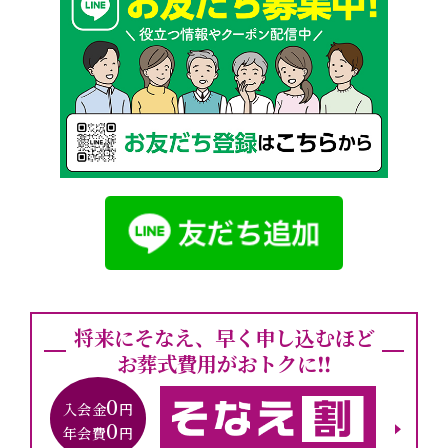
将来にそなえ、早く申し込むほど
お葬式費用がおトクに‼︎
0
入会金
円
0
年会費
円