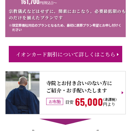
161,700
円
(税込))〜
宗教儀式などはせずに、簡素におこなう、必要最低限のも
の
だけを揃えたプランです
※限定葬儀社対応のプランとなるため、最初に直葬プラン希望とお申し付けく
ださい
イオンカード割引について詳しくはこちら
寺院とお付き合いのない方に
ご紹介・お手配いたします
65,000
お布施
目安
円より