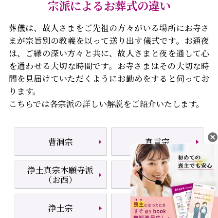
宗派によるお葬式の違い
葬儀は、故人さまをご先祖の方々がいる場所にお寺さ
まが宗旨別の教義を以って送り出す儀式です。お通夜
は、ご縁の深い方々と共に、故人さまと夜を通して心
を通わせる大切な時間です。お寺さまはその大切な時
間を見届けていただくようにお勤めをすると伺ってお
ります。
こちらでは各宗派の詳しい解説をご紹介いたします。
曹洞宗
真言宗
浄土真宗本願寺派
日蓮宗
（お西）
浄土宗
天台宗