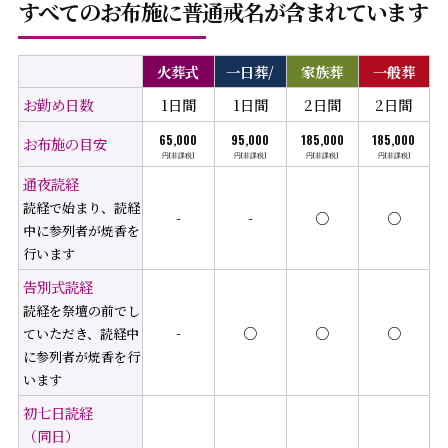
すべてのお布施に普通戒名が含まれています
火葬式
一日葬/
家族葬
一般葬
お勤め日数
1日間
1日間
2日間
2日間
65,000
95,000
185,000
185,000
お布施の目安
通夜読経
読経で始まり、読経
-
-
○
○
中に参列者が焼香を
行います
告別式読経
読経を祭壇の前でし
-
○
○
○
ていただき、読経中
に参列者が焼香を行
います
初七日読経
（同日）