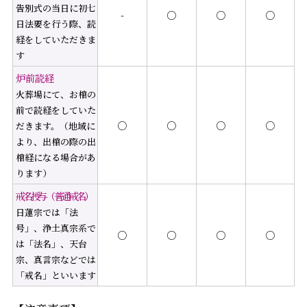
告別式の当日に初七
-
○
○
○
日法要を行う際、読
経をしていただきま
す
炉前読経
火葬場にて、お棺の
前で読経をしていた
○
○
○
○
だきます。（地域に
より、出棺の際の出
棺経になる場合があ
ります）
戒名授与（普通戒名）
日蓮宗では「法
号」、浄土真宗系で
○
○
○
○
は「法名」、天台
宗、真言宗などでは
「戒名」といいます