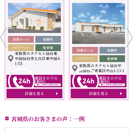
民営ホール
安置所
バリアフリー
駐車場
民営ホール
安置所
家族葬のタクセル仙台東
中田仙台市太白区東中田4-
バリアフリー
駐車場
1-55
家族葬のタクセル仙台中
山仙台市青葉区中山1-23-1
電話をかける
電話をかける
(無料)
(無料)
詳細を見る
詳細を見る
宮城県のお客さまの声：一例