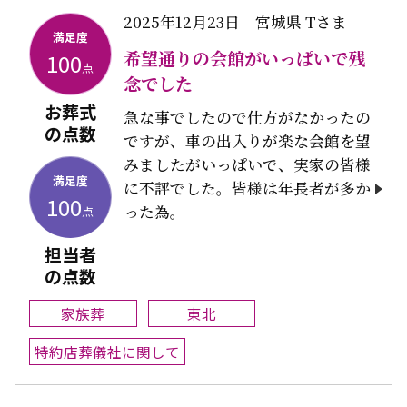
2025年12月23日
宮城県 Tさま
満足度
希望通りの会館がいっぱいで残
100
点
念でした
お葬式
急な事でしたので仕方がなかったの
の点数
ですが、車の出入りが楽な会館を望
みましたがいっぱいで、実家の皆様
満足度
に不評でした。皆様は年長者が多か
100
った為。
点
担当者
の点数
家族葬
東北
特約店葬儀社に関して