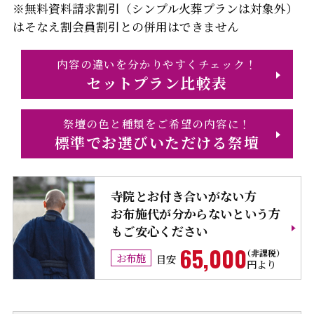
※無料資料請求割引（シンプル火葬プランは対象外）
はそなえ割会員割引との併用はできません
内容の違いを分かりやすくチェック！
セットプラン比較表
祭壇の色と種類をご希望の内容に！
標準でお選びいただける祭壇
寺院とお付き合いがない方
お布施代が分からないという方
もご安心ください
65,000
お布施
目安
円より