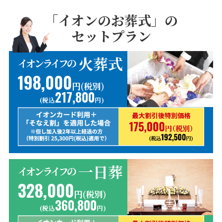
「イオンのお葬式」の
セットプラン
火葬式
イオンライフの
198,000
円(税別)
217,800
(税込
円)
一日葬
イオンライフの
328,000
円(税別)
360,800
(税込
円)