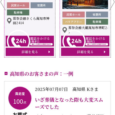
民営ホール
安置所
駐車場
民営ホール
安置所
葬祭会館さくら高知市神
バリアフリー
駐車場
田2414
葬祭会館大蔵高知市堺町2-
7
電話をかける
電話をかける
(無料)
(無料)
詳細を見る
詳細を見る
高知県のお客さまの声：一例
2025年07月07日
高知県 Kさま
満足度
いざ葬儀となった際も大変スム
100
点
ーズでした
お葬式