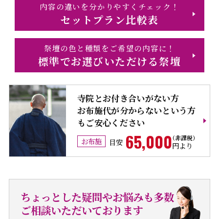
内容の違いを分かりやすくチェック！
セットプラン比較表
祭壇の色と種類をご希望の内容に！
標準でお選びいただける祭壇
寺院とお付き合いがない方
お布施代が分からないという方
もご安心ください
65,000
お布施
目安
円より
ちょっとした疑問やお悩みも多数
ご相談いただいております