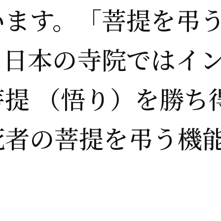
います。「菩提を弔
。日本の寺院ではイ
提 （悟り）を勝ち
死者の菩提を弔う機