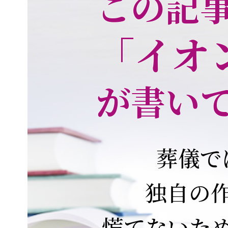
この記
「イオ
が書い
葬儀で
独自の
慌てないた