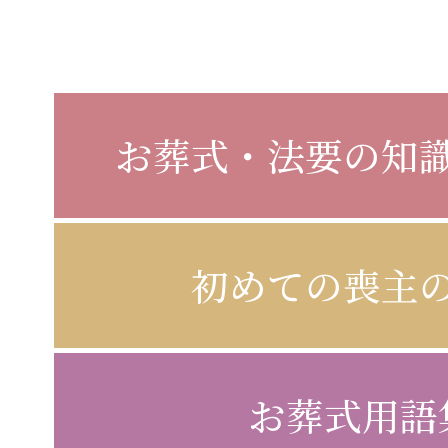
お葬式・法要の知
初めての喪主
お葬式用語