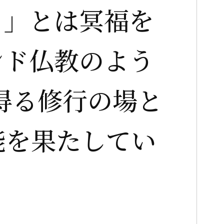
う」とは冥福を
ンド仏教のよう
得る修行の場と
能を果たしてい