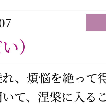
07
だい）
離れ、煩悩を絶って
開いて、涅槃に入る