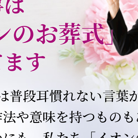
事は
ンのお葬式」
てます
は普段耳慣れない言葉
作法や意味を持つものも
めにも、私たち「イオン