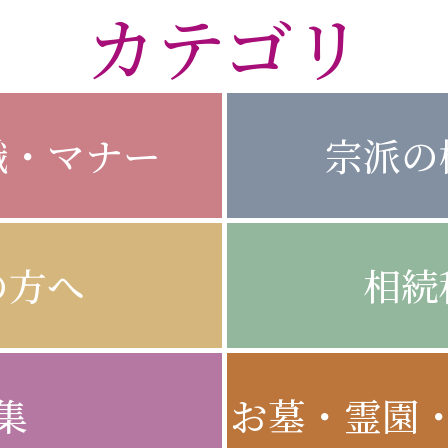
カテゴリ
識・マナー
宗派の
の方へ
相続
集
お墓・霊園