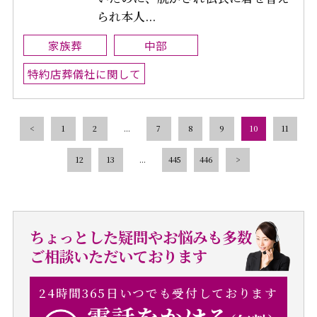
られ本人...
家族葬
中部
特約店葬儀社に関して
<
1
2
...
7
8
9
10
11
12
13
...
445
446
>
ちょっとした疑問やお悩みも多数
ご相談いただいております
24時間365日いつでも受付しております