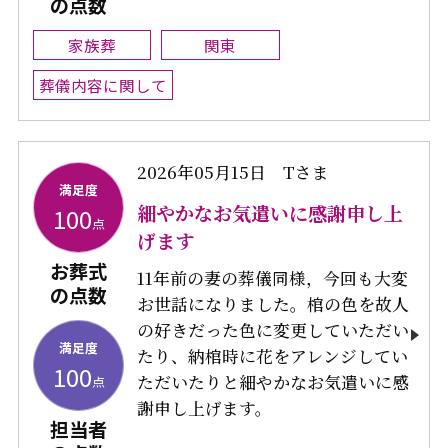
の点数
家族葬
関東
葬儀内容に関して
2026年05月15日
Tさま
満足度
細やかなお気遣いに感謝申し上
100
点
げます
お葬式
11年前の妻の葬儀同様，今回も大変
の点数
お世話になりました。棺の色を故人
の好きだった色に変更していただい
満足度
たり、納棺時に花をアレンジしてい
100
ただいたりと細やかなお気遣いに感
点
謝申し上げます。
担当者