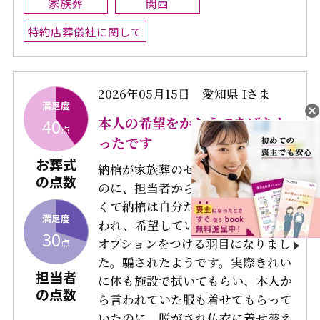
家族葬
関西
特約店葬儀社に関して
2026年05月15日
愛知県 Iさま
満足度
本人の希望をかなえてあげたか
40
点
ったです
お葬式
納棺が家族葬のセットに入っている
の点数
のに、担当者からセットに入ってな
くて納棺は自分たちでするように言
満足度
われ、希望していなかった納棺師の
30
オプションをつける羽目になりまし
点
た。騙されたようです。実際きれい
担当者
に体も施設で拭いてもらい、本人か
の点数
ら言われていた服も着せてもらって
いたのに、脱がされ仏衣に着せ替え