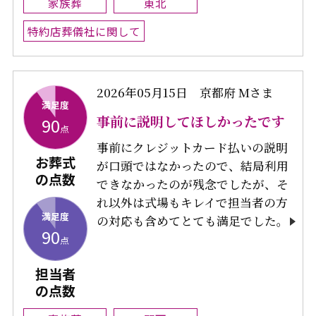
家族葬
東北
特約店葬儀社に関して
2026年05月15日
京都府 Mさま
満足度
事前に説明してほしかったです
90
点
事前にクレジットカード払いの説明
お葬式
が口頭ではなかったので、結局利用
の点数
できなかったのが残念でしたが、そ
れ以外は式場もキレイで担当者の方
満足度
の対応も含めてとても満足でした。
90
点
担当者
の点数