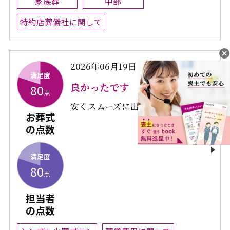
家族葬
中部
特約店葬儀社に関して
2026年06月19日
Hさま
満足度
良かったです
80
点
安くスムーズに出来て良かった。
お葬式
の点数
満足度
80
点
担当者
の点数