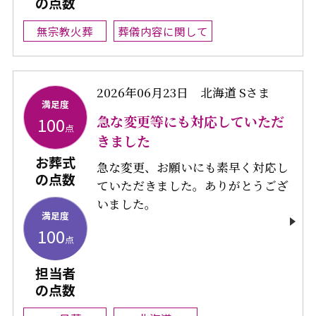
の点数
無宗教火葬
葬儀内容に関して
2026年06月23日
北海道 Sさま
満足度
急な変更等にも対応していただ
100
点
きました
お葬式
急な変更、お願いにも素早く対応し
の点数
ていただきました。ありがとうござ
いました。
満足度
100
点
担当者
の点数