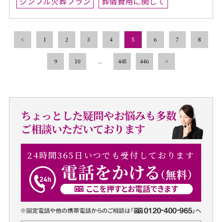
シンプル火葬プラン
葬儀費用に関して
<
1
2
3
4
5
6
7
8
9
10
...
445
446
>
ちょっとした疑問やお悩みも多数
ご相談いただいております
24時間365日いつでも受付しております