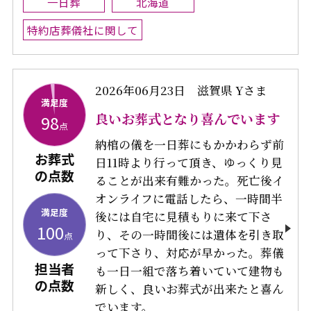
一日葬
北海道
特約店葬儀社に関して
2026年06月23日
滋賀県 Yさま
満足度
良いお葬式となり喜んでいます
98
点
納棺の儀を一日葬にもかかわらず前
お葬式
日11時より行って頂き、ゆっくり見
の点数
ることが出来有難かった。死亡後イ
オンライフに電話したら、一時間半
満足度
後には自宅に見積もりに来て下さ
100
り、その一時間後には遺体を引き取
点
って下さり、対応が早かった。葬儀
担当者
も一日一組で落ち着いていて建物も
の点数
新しく、良いお葬式が出来たと喜ん
でいます。