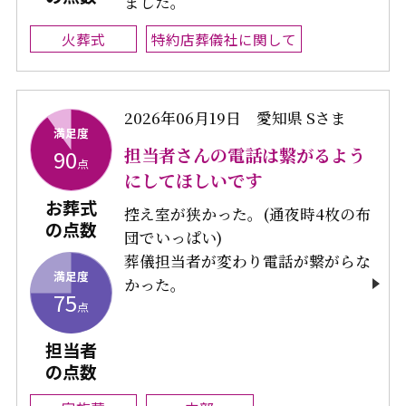
ました。
火葬式
特約店葬儀社に関して
2026年06月19日
愛知県 Sさま
満足度
担当者さんの電話は繋がるよう
90
点
にしてほしいです
お葬式
控え室が狭かった。(通夜時4枚の布
の点数
団でいっぱい)
葬儀担当者が変わり電話が繋がらな
満足度
かった。
75
点
担当者
の点数