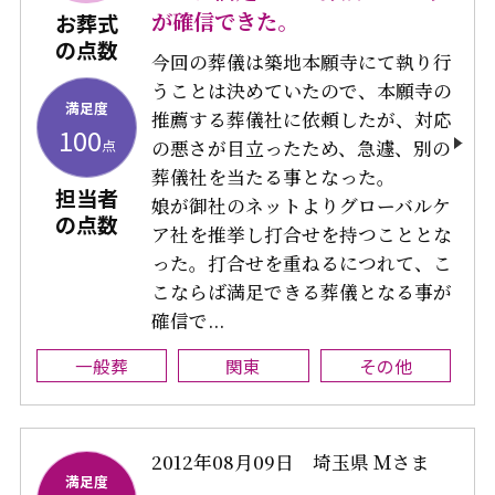
が確信できた。
お葬式
の点数
今回の葬儀は築地本願寺にて執り行
うことは決めていたので、本願寺の
満足度
推薦する葬儀社に依頼したが、対応
100
点
の悪さが目立ったため、急遽、別の
葬儀社を当たる事となった。
担当者
娘が御社のネットよりグローバルケ
の点数
ア社を推挙し打合せを持つこととな
った。打合せを重ねるにつれて、こ
こならば満足できる葬儀となる事が
確信で...
一般葬
関東
その他
2012年08月09日
埼玉県 Ｍさま
満足度