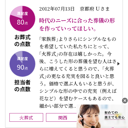
2012年07月13日
京都府 Ｕさま
満足度
時代のニーズに合った葬儀の形
80
点
を作っていってほしい。
お葬式
｢家族葬｣よりさらにシンプルなもの
の点数
を希望していた私たちにとって、
｢火葬式｣の存在は嬉しかった。今
満足度
後、こうした形の葬儀を望む人はさ
90
らに増えてくると思うので、｢火葬
点
式｣の更なる充実を図ると良いと思
担当者
う。価格で選ぶ人もいると思うが、
の点数
シンプルな形の中での充実（例えば
花など）を望むケースもあるので、
細かい部分で選...
火葬式
関西
その他