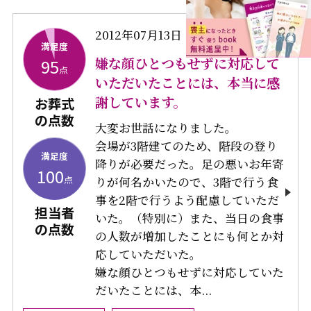
2012年07月13日
大阪府 Ｙさま
満足度
嫌な顔ひとつもせずに対応して
95
点
いただいたことには、本当に感
謝しています。
お葬式
の点数
大変お世話になりました。
会場が3階建てのため、階段の登り
満足度
降りが必要だった。足の悪いお年寄
100
点
りが何名かいたので、3階で行う食
事を2階で行うよう配慮していただ
担当者
いた。（特別に）また、当日の食事
の点数
の人数が増加したことにも何とか対
応していただいた。
嫌な顔ひとつもせずに対応していた
だいたことには、本...