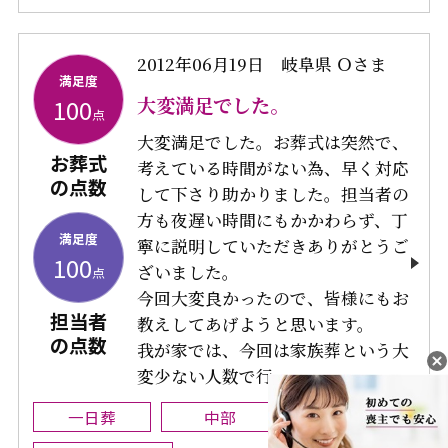
2012年06月19日
岐阜県 Ｏさま
満足度
大変満足でした。
100
点
大変満足でした。お葬式は突然で、
お葬式
考えている時間がない為、早く対応
の点数
して下さり助かりました。担当者の
方も夜遅い時間にもかかわらず、丁
満足度
寧に説明していただきありがとうご
100
ざいました。
点
今回大変良かったので、皆様にもお
担当者
教えしてあげようと思います。
の点数
我が家では、今回は家族葬という大
変少ない人数で行...
一日葬
中部