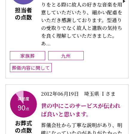
りをとる際に故人の好きな音楽を用
担当者
意していただいたり、細かい配慮を
の点数
いただき感謝しております。型通り
の受取りでなく故人と遺族の気持ち
を良く理解していただきました。
あ...
家族葬
九州
葬儀内容に関して
2012年06月19日
埼玉県 Ｉさま
満足度
世の中にこのサービスが伝われ
90
点
ば良いと思います。
お葬式
葬儀会社から丁寧な説明があり、明
の点数
確になっていたのがありがたかった