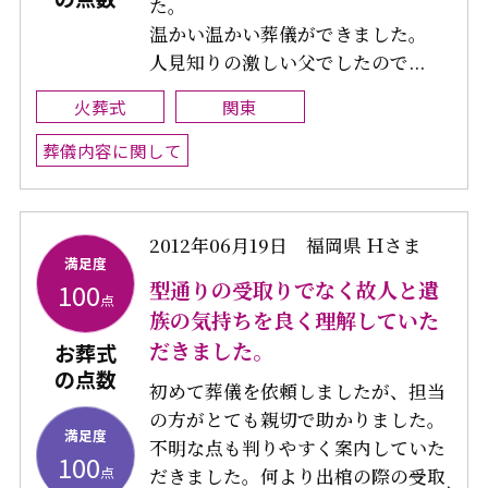
た。
温かい温かい葬儀ができました。
人見知りの激しい父でしたので...
火葬式
関東
葬儀内容に関して
2012年06月19日
福岡県 Ｈさま
満足度
型通りの受取りでなく故人と遺
100
点
族の気持ちを良く理解していた
だきました。
お葬式
の点数
初めて葬儀を依頼しましたが、担当
の方がとても親切で助かりました。
満足度
不明な点も判りやすく案内していた
100
点
だきました。何より出棺の際の受取