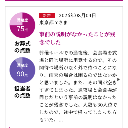
2026年08月04日
新着
満足度
東京都 Yさま
75
点
事前の説明がなかったことが残
念でした
お葬式
の点数
葬儀ホールでの通夜後、会食場を式
場と同じ場所に用意するので、その
満足度
間待つ場所がなく外で待つことにな
90
り、雨天の場合は困るのではないか
点
と思いました。また、その間が空き
担当者
すぎてしまった。通夜場と会食場が
の点数
同じだという事前の説明はなかった
ことが残念でした。人数も30人位で
したので、途中で帰ってしまった方
もいた。...