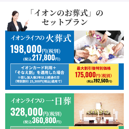
「イオンのお葬式」の
セットプラン
火葬式
イオンライフの
198,000
円(税別)
217,800
(税込
円)
一日葬
イオンライフの
328,000
円(税別)
360,800
(税込
円)