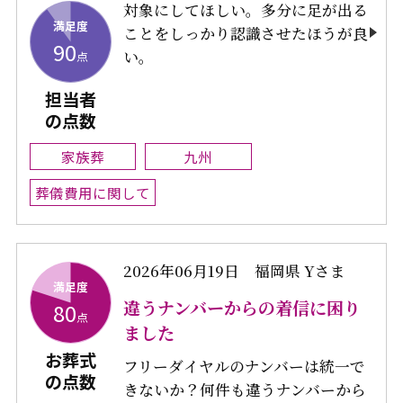
対象にしてほしい。多分に足が出る
満足度
ことをしっかり認識させたほうが良
90
い。
点
担当者
の点数
家族葬
九州
葬儀費用に関して
2026年06月19日
福岡県 Yさま
満足度
違うナンバーからの着信に困り
80
点
ました
お葬式
フリーダイヤルのナンバーは統一で
の点数
きないか？何件も違うナンバーから