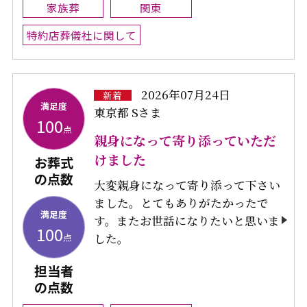
家族葬
関東
特約店葬儀社に関して
2026年07月24日
新着
満足度
東京都 Sさま
100
点
親身になって寄り添っていただ
けました
お葬式
の点数
大変親身になって寄り添って下さい
ました。とてもありがたかったで
満足度
す。またお世話になりたいと思いま
100
した。
点
担当者
の点数