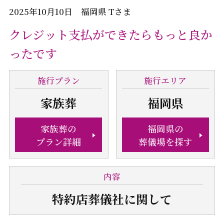
2025年10月10日 福岡県 Tさま
クレジット支払ができたらもっと良か
ったです
施行
プラン
施行
エリア
家族葬
福岡県
家族葬の
福岡県の
プラン詳細
葬儀場を探す
内容
特約店葬儀社
に関して