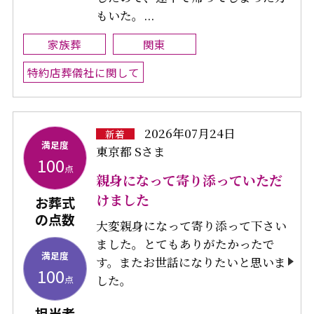
もいた。...
家族葬
関東
特約店葬儀社に関して
2026年07月24日
新着
満足度
東京都 Sさま
100
点
親身になって寄り添っていただ
けました
お葬式
の点数
大変親身になって寄り添って下さい
ました。とてもありがたかったで
満足度
す。またお世話になりたいと思いま
100
した。
点
担当者