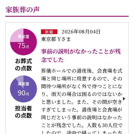
家族葬の声
2026年08月04日
新着
満足度
東京都 Yさま
75
点
事前の説明がなかったことが残
念でした
お葬式
の点数
葬儀ホールでの通夜後、会食場を式
場と同じ場所に用意するので、その
満足度
間待つ場所がなく外で待つことにな
90
り、雨天の場合は困るのではないか
点
と思いました。また、その間が空き
担当者
すぎてしまった。通夜場と会食場が
の点数
同じだという事前の説明はなかった
ことが残念でした。人数も30人位で
したので、途中で帰ってしまった方