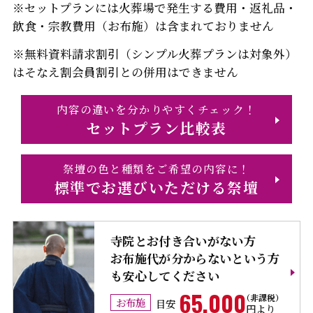
※セットプランには火葬場で発生する費用・返礼品・
飲食・宗教費用（お布施）は含まれておりません
※無料資料請求割引（シンプル火葬プランは対象外）
はそなえ割会員割引との併用はできません
内容の違いを分かりやすくチェック！
セットプラン比較表
祭壇の色と種類をご希望の内容に！
標準でお選びいただける祭壇
寺院とお付き合いがない方
お布施代が分からないという方
も安心してください
65,000
お布施
目安
円より