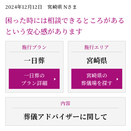
2024年12月12日 宮崎県 Nさま
困った時には相談できるところがある
という安心感があります
施行
プラン
施行
エリア
一日葬
宮崎県
一日葬の
宮崎県の
プラン詳細
葬儀場を探す
内容
葬儀アドバイザー
に関して