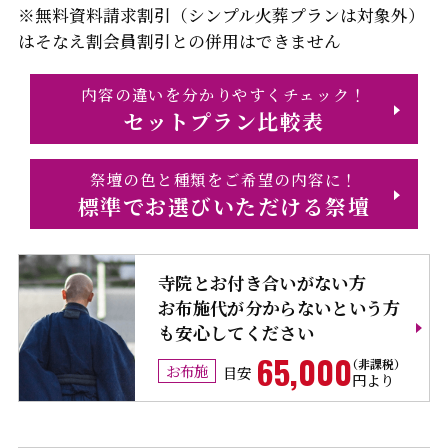
※無料資料請求割引（シンプル火葬プランは対象外）
はそなえ割会員割引との併用はできません
内容の違いを分かりやすくチェック！
セットプラン比較表
祭壇の色と種類をご希望の内容に！
標準でお選びいただける祭壇
寺院とお付き合いがない方
お布施代が分からないという方
も安心してください
65,000
お布施
目安
円より