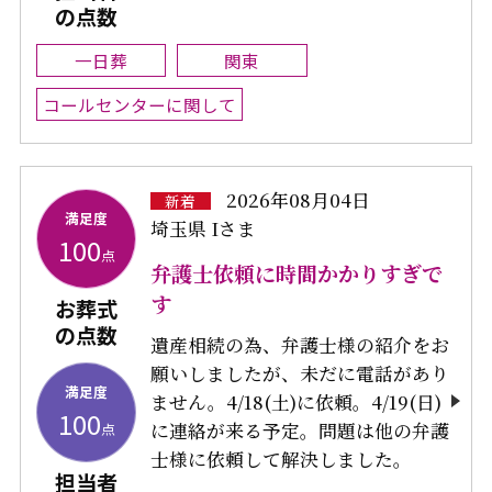
の点数
一日葬
関東
コールセンターに関して
2026年08月04日
新着
満足度
埼玉県 Iさま
100
点
弁護士依頼に時間かかりすぎで
す
お葬式
の点数
遺産相続の為、弁護士様の紹介をお
願いしましたが、未だに電話があり
満足度
ません。4/18(土)に依頼。4/19(日)
100
に連絡が来る予定。問題は他の弁護
点
士様に依頼して解決しました。
担当者