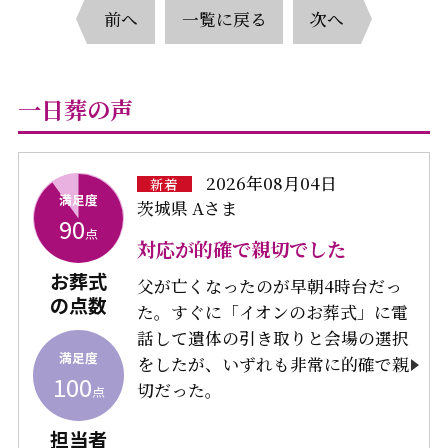
前へ
一覧に戻る
次へ
一日葬の声
2026年08月04日
新着
満足度
茨城県 Aさま
90
点
対応が的確で親切でした
お葬式
父が亡くなったのが早朝4時台だっ
の点数
た。すぐに「イオンのお葬式」に電
話して遺体の引き取りと会場の選択
満足度
をしたが、いずれも非常に的確で親
100
切だった。
点
担当者