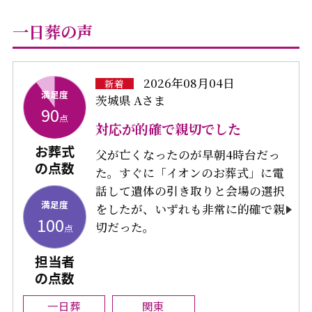
一日葬の声
2026年08月04日
新着
満足度
茨城県 Aさま
90
点
対応が的確で親切でした
お葬式
父が亡くなったのが早朝4時台だっ
の点数
た。すぐに「イオンのお葬式」に電
話して遺体の引き取りと会場の選択
満足度
をしたが、いずれも非常に的確で親
100
切だった。
点
担当者
の点数
一日葬
関東