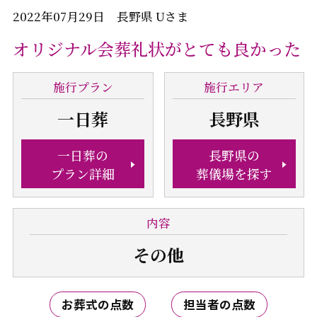
2022年07月29日 長野県 Uさま
オリジナル会葬礼状がとても良かった
施行
プラン
施行
エリア
一日葬
長野県
一日葬の
長野県の
プラン詳細
葬儀場を探す
内容
その他
お葬式の点数
担当者の点数