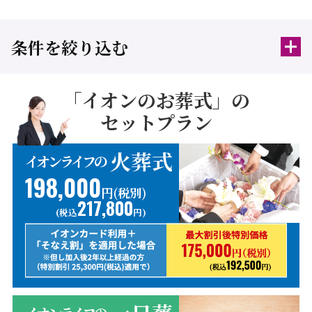
条件を絞り込む
「イオンのお葬式」の
セットプラン
火葬式
イオンライフの
198,000
円(税別)
217,800
(税込
円)