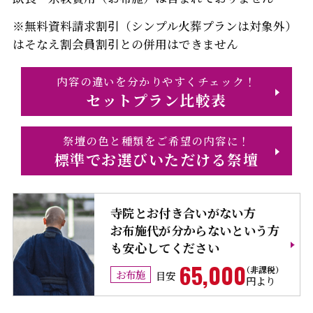
※無料資料請求割引（シンプル火葬プランは対象外）
はそなえ割会員割引との併用はできません
内容の違いを分かりやすくチェック！
セットプラン比較表
祭壇の色と種類をご希望の内容に！
標準でお選びいただける祭壇
寺院とお付き合いがない方
お布施代が分からないという方
も安心してください
65,000
お布施
目安
円より