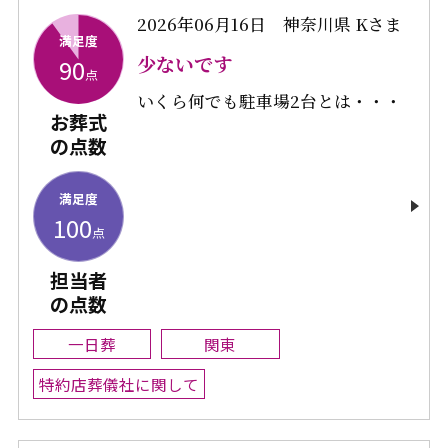
2026年06月16日
神奈川県 Kさま
満足度
少ないです
90
点
いくら何でも駐車場2台とは・・・
お葬式
の点数
満足度
100
点
担当者
の点数
一日葬
関東
特約店葬儀社に関して