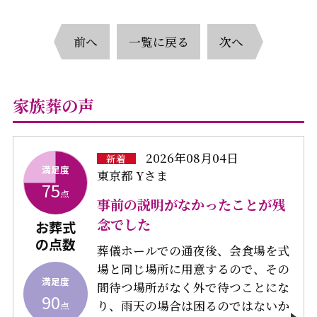
前へ
一覧に戻る
次へ
家族葬の声
2026年08月04日
新着
満足度
東京都 Yさま
75
点
事前の説明がなかったことが残
念でした
お葬式
の点数
葬儀ホールでの通夜後、会食場を式
場と同じ場所に用意するので、その
満足度
間待つ場所がなく外で待つことにな
90
り、雨天の場合は困るのではないか
点