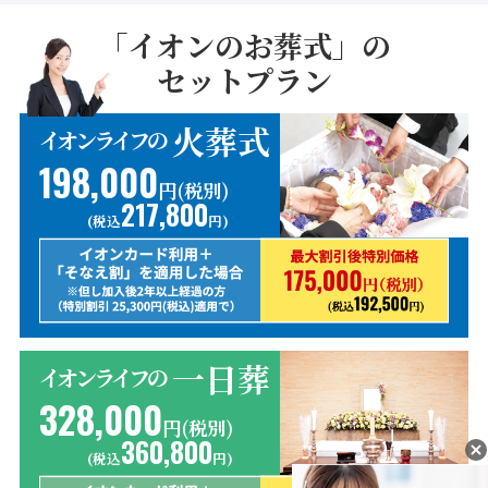
「イオンのお葬式」の
セットプラン
火葬式
イオンライフの
198,000
円(税別)
217,800
(税込
円)
一日葬
イオンライフの
328,000
円(税別)
360,800
(税込
円)