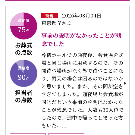
2026年08月04日
新着
満足度
東京都 Yさま
75
点
事前の説明がなかったことが残
念でした
お葬式
の点数
葬儀ホールでの通夜後、会食場を式
場と同じ場所に用意するので、その
満足度
間待つ場所がなく外で待つことにな
90
り、雨天の場合は困るのではないか
点
と思いました。また、その間が空き
担当者
すぎてしまった。通夜場と会食場が
の点数
同じだという事前の説明はなかった
ことが残念でした。人数も30人位で
したので、途中で帰ってしまった方
もいた。...