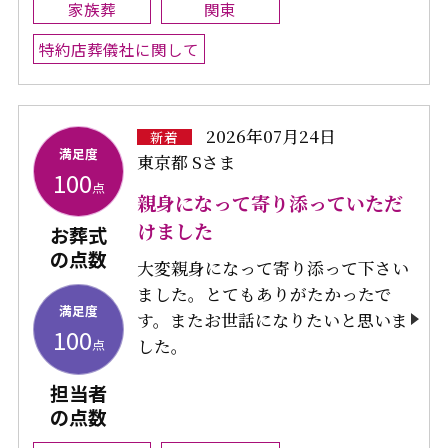
家族葬
関東
特約店葬儀社に関して
2026年07月24日
新着
満足度
東京都 Sさま
100
点
親身になって寄り添っていただ
けました
お葬式
の点数
大変親身になって寄り添って下さい
ました。とてもありがたかったで
満足度
す。またお世話になりたいと思いま
100
した。
点
担当者
の点数