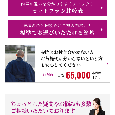
内容の違いを分かりやすくチェック！
セットプラン比較表
祭壇の色と種類をご希望の内容に！
標準でお選びいただける祭壇
寺院とお付き合いがない方
お布施代が分からないという方
も安心してください
65,000
お布施
目安
円より
ちょっとした疑問やお悩みも多数
ご相談いただいております