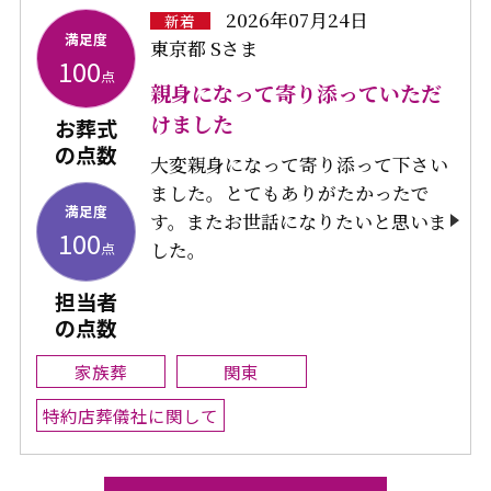
2026年07月24日
新着
満足度
東京都 Sさま
100
点
親身になって寄り添っていただ
けました
お葬式
の点数
大変親身になって寄り添って下さい
ました。とてもありがたかったで
満足度
す。またお世話になりたいと思いま
100
した。
点
担当者
の点数
家族葬
関東
特約店葬儀社に関して