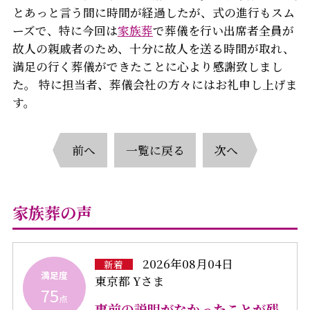
とあっと言う間に時間が経過したが、式の進行もスム
ーズで、特に今回は
家族葬
で葬儀を行い出席者全員が
故人の親戚者のため、十分に故人を送る時間が取れ、
満足の行く葬儀ができたことに心より感謝致しまし
た。 特に担当者、葬儀会社の方々にはお礼申し上げま
す。
前へ
一覧に戻る
次へ
家族葬の声
2026年08月04日
新着
満足度
東京都 Yさま
75
点
事前の説明がなかったことが残