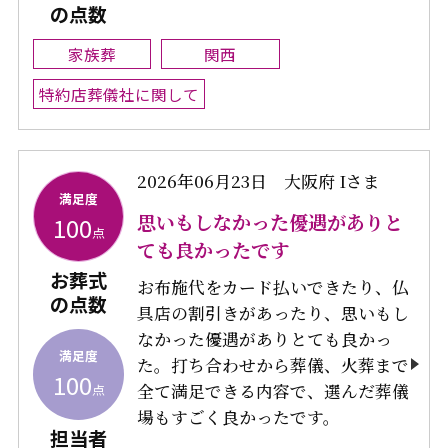
の点数
家族葬
関西
特約店葬儀社に関して
2026年06月23日
大阪府 Iさま
満足度
思いもしなかった優遇がありと
100
点
ても良かったです
お葬式
お布施代をカード払いできたり、仏
の点数
具店の割引きがあったり、思いもし
なかった優遇がありとても良かっ
満足度
た。打ち合わせから葬儀、火葬まで
100
全て満足できる内容で、選んだ葬儀
点
場もすごく良かったです。
担当者