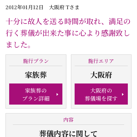
2012年01月12日 大阪府 Tさま
十分に故人を送る時間が取れ、満足の
行く葬儀が出来た事に心より感謝致し
ました。
施行
プラン
施行
エリア
家族葬
大阪府
家族葬の
大阪府の
プラン詳細
葬儀場を探す
内容
葬儀内容
に関して