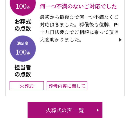
100
何一つ不満のないご対応でした
点
最初から最後まで何一つ不満なくご
お葬式
対応頂きました。葬儀後も位牌、四
の点数
十九日法要までご相談に乗って頂き
大変助かりました。
満足度
100
点
担当者
の点数
火葬式
葬儀内容に関して
火葬式の声 一覧