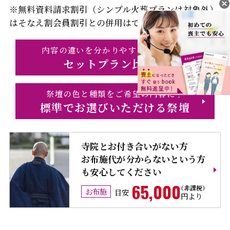
※無料資料請求割引（シンプル火葬プランは対象外）
はそなえ割会員割引との併用はできません
内容の違いを分かりやすくチェック！
セットプラン比較表
祭壇の色と種類をご希望の内容に！
標準でお選びいただける祭壇
寺院とお付き合いがない方
お布施代が分からないという方
も安心してください
65,000
お布施
目安
円より