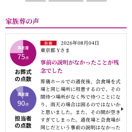
家族葬の声
2026年08月04日
新着
満足度
東京都 Yさま
75
点
事前の説明がなかったことが残
念でした
お葬式
の点数
葬儀ホールでの通夜後、会食場を式
場と同じ場所に用意するので、その
満足度
間待つ場所がなく外で待つことにな
90
り、雨天の場合は困るのではないか
点
と思いました。また、その間が空き
担当者
すぎてしまった。通夜場と会食場が
の点数
同じだという事前の説明はなかった