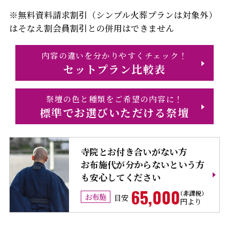
※無料資料請求割引（シンプル火葬プランは対象外）
はそなえ割会員割引との併用はできません
内容の違いを分かりやすくチェック！
セットプラン比較表
祭壇の色と種類をご希望の内容に！
標準でお選びいただける祭壇
寺院とお付き合いがない方
お布施代が分からないという方
も安心してください
65,000
お布施
目安
円より