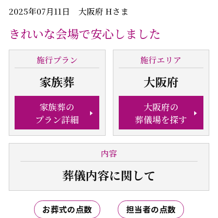
2025年07月11日 大阪府 Hさま
きれいな会場で安心しました
施行
プラン
施行
エリア
家族葬
大阪府
家族葬の
大阪府の
プラン詳細
葬儀場を探す
内容
葬儀内容
に関して
お葬式の点数
担当者の点数