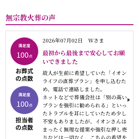
無宗教火葬の声
2026年07月02日
Wさま
満足度
最初から最後まで安心してお願
100
点
いできました
お葬式
故人が生前に希望していた「イオン
の点数
ライフの直葬プラン」を申し込むた
め、電話で連絡しました。
満足度
ネットなどで葬儀会社は「別の高い
100
プランを強引に勧められる」といっ
点
たトラブルを耳にしていたため少し
担当者
不安もありましたが、イオンさんは
の点数
まったく無理な提案や強引な押し売
りなどは一切なく、こちらの希望を