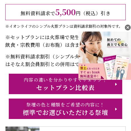
5,500
無料資料請求で
円（税込）引き
※イオンライフのシンプル火葬プランは資料請求割引の対象外です。
※セットプランには火葬場で発生する費用・返礼品・
飲食・宗教費用（お布施）は含まれておりません
※無料資料請求割引（シンプル火葬プランは対象外）
はそなえ割会員割引との併用はできません
内容の違いを分かりやすくチェック！
セットプラン比較表
祭壇の色と種類をご希望の内容に！
標準でお選びいただける祭壇