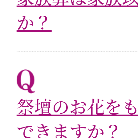
か？
祭壇のお花を
できますか？