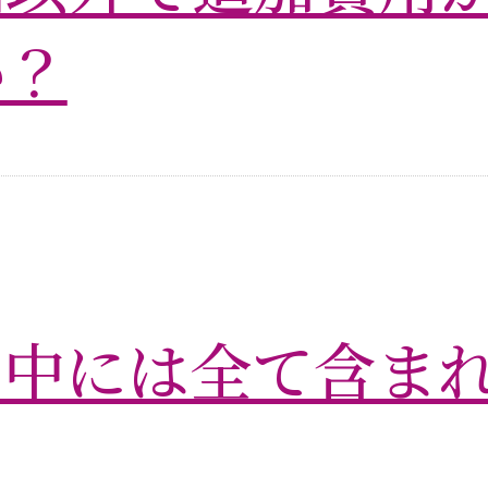
か？
の中には全て含ま