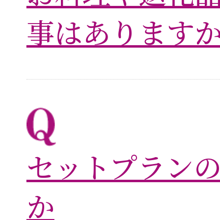
事はあります
セットプラン
か