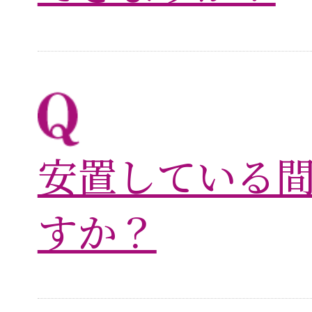
安置している
すか？