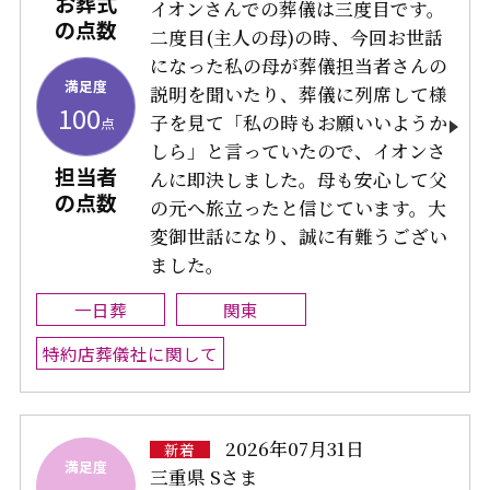
お葬式
イオンさんでの葬儀は三度目です。
の点数
二度目(主人の母)の時、今回お世話
になった私の母が葬儀担当者さんの
満足度
説明を聞いたり、葬儀に列席して様
100
子を見て「私の時もお願いいようか
点
しら」と言っていたので、イオンさ
担当者
んに即決しました。母も安心して父
の点数
の元へ旅立ったと信じています。大
変御世話になり、誠に有難うござい
ました。
一日葬
関東
特約店葬儀社に関して
2026年07月31日
新着
満足度
三重県 Sさま