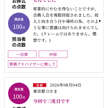
お葬式
の点数
営業的にやむを得ないことですが、
会員入会を複数回促されました。故
満足度
人と向き合う日や場所の為、そのよ
100
うな事に意識は向けられませんでし
点
た。(クレームではありません。感
担当者
想です。)
の点数
一日葬
中部
葬儀アドバイザーに関して
2026年08月04日
新着
満足度
東京都 Oさま
100
点
今回で三度目です