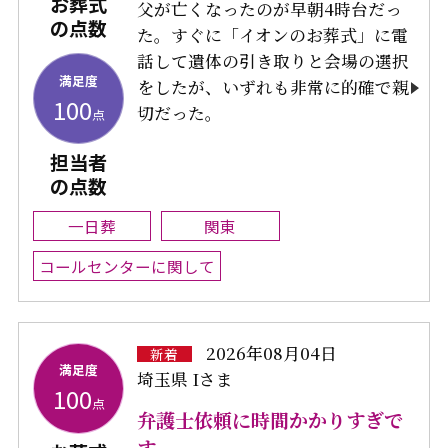
お葬式
父が亡くなったのが早朝4時台だっ
の点数
た。すぐに「イオンのお葬式」に電
話して遺体の引き取りと会場の選択
満足度
をしたが、いずれも非常に的確で親
100
切だった。
点
担当者
の点数
一日葬
関東
コールセンターに関して
2026年08月04日
新着
満足度
埼玉県 Iさま
100
点
弁護士依頼に時間かかりすぎで
す