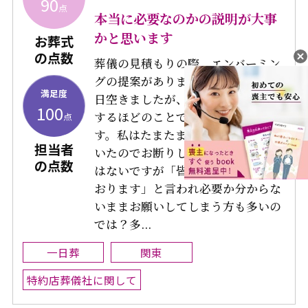
90
点
本当に必要なのかの説明が大事
かと思います
お葬式
の点数
葬儀の見積もりの際、エンバーミン
グの提案がありました。葬儀まで６
満足度
日空きましたが、エンバーミングを
100
するほどのことではないかと思いま
点
す。私はたまたまその処置を知って
担当者
いたのでお断りしましたが、強引さ
の点数
はないですが「皆さんにお勧めして
おります」と言われ必要か分からな
いままお願いしてしまう方も多いの
では？多...
一日葬
関東
特約店葬儀社に関して