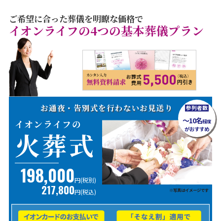
ご希望に合った葬儀を明瞭な価格で
イオンライフの4つの基本葬儀プラン
お通夜・告別式を行わないお見送り
参列者数
～10名
イオンライフの
程度
がおすすめ
火葬式
198,000
円(税別)
217,800
※写真はイメージです
円
(税込)