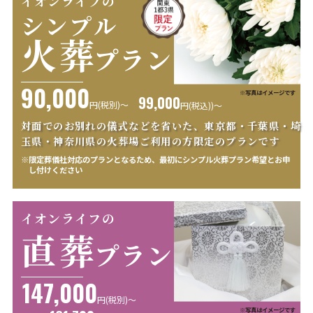
イオンライフの
シンプル
火葬
プラン
90,000
※写真はイメージです
99,000
円(税別)〜
円
(税込))〜
対面でのお別れの儀式などを省いた、東京都・千葉県・
埼
玉県・神奈川県の火葬場ご利用の方限定のプランです
※限定葬儀社対応のプランとなるため、最初にシンプル火葬プラン希望とお申
し付けください
イオンライフの
直葬
プラン
147,000
円(税別)〜
※写真はイメージです