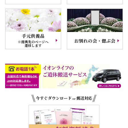
手元供養品
お別れの会・偲ぶ会
※提携先のページへ
遷移します
今すぐダウンロード
郵送対応
or