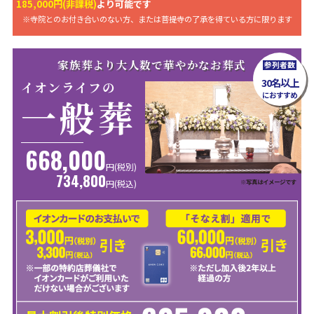
185,000円(非課税)
より可能です
※寺院とのお付き合いのない方、または菩提寺の了承を得ている方に限ります
家族葬より大人数で華やかなお葬式
参列者数
30名以上
イオンライフの
におすすめ
一般葬
668,000
円(税別)
734,800
※写真はイメージです
円
(税込)