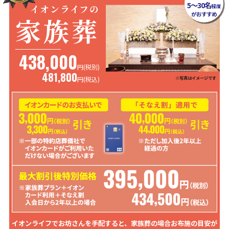
5～30名
イオンライフの
程度
がおすすめ
家族葬
438,000
円(税別)
481,800
※写真はイメージです
円
(税込)
イオンライフでお坊さんを手配すると、家族葬の場合お布施の目安が