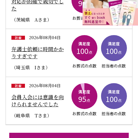
対応が的確で親切でし
90
100
点
点
た
お葬式の点数
担当者の点数
（茨城県 Aさま）
2026年08月04日
新着
満足度
満足度
弁護士依頼に時間かか
100
100
点
点
りすぎです
お葬式の点数
担当者の点数
（埼玉県 Iさま）
2026年08月04日
新着
満足度
満足度
会員入会には意識を向
95
100
点
点
けられませんでした
お葬式の点数
担当者の点数
（岐阜県 Tさま）