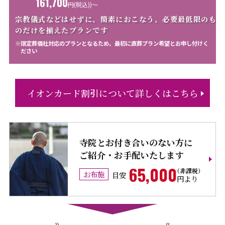
161,700
円
(税込))〜
宗教儀式などはせずに、簡素におこなう、必要最低限のも
の
だけを揃えたプランです
※限定葬儀社対応のプランとなるため、最初に直葬プラン希望とお申し付けく
ださい
イオンカード割引について詳しくはこちら
寺院とお付き合いのない方に
ご紹介・お手配いたします
65,000
お布施
目安
円より