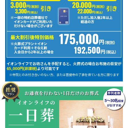
イオンライフでお坊さんを手配すると、火葬式の場合お布施の目安が
65,000円(非課税)
より可能です
※寺院とのお付き合いのない方、または菩提寺の了承を得ている方に限ります
お通夜を行わない1日だけのお葬式
参列者数
5～30名
イオンライフの
程度
がおすすめ
一日葬