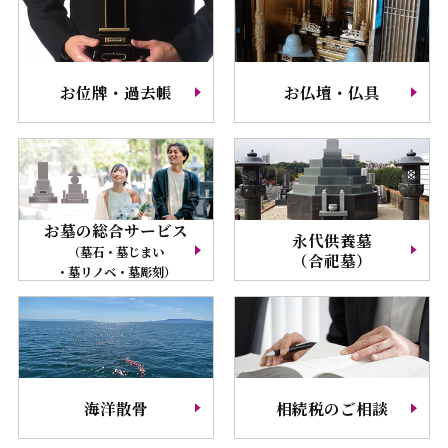
お位牌・過去帳
お仏壇・仏具
お墓の総合サービス
永代供養墓
（墓石・墓じまい
（合祀墓）
・墓リノベ・墓彫刻）
海洋散骨
相続税のご相談