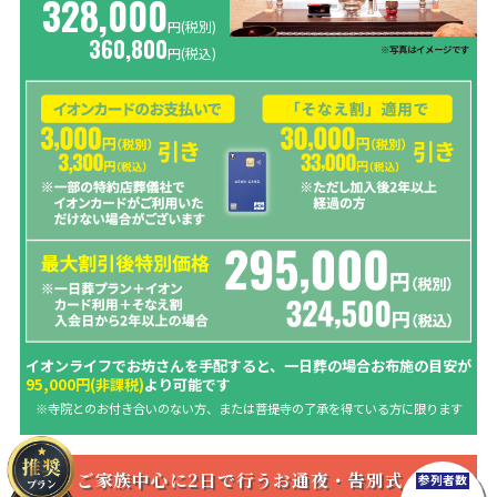
328,000
円(税別)
360,800
※写真はイメージです
円
(税込)
イオンライフでお坊さんを手配すると、一日葬の場合お布施の目安が
95,000円(非課税)
より可能です
※寺院とのお付き合いのない方、または菩提寺の了承を得ている方に限ります
ご家族中心に2日で行うお通夜・告別式
参列者数